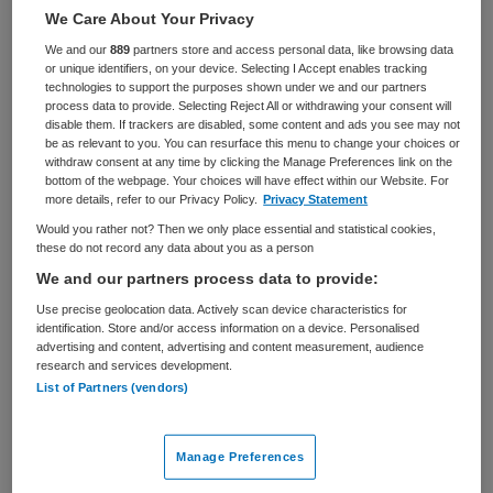
We Care About Your Privacy
BRANCHE
AANSTELLING
We and our
889
partners store and access personal data, like browsing data
Verpleeghuis
Vaste aanstelling
or unique identifiers, on your device. Selecting I Accept enables tracking
technologies to support the purposes shown under we and our partners
PLAATSINGSDATUM
NIVEAU
process data to provide. Selecting Reject All or withdrawing your consent will
23 september 2025
MBO
disable them. If trackers are disabled, some content and ads you see may not
be as relevant to you. You can resurface this menu to change your choices or
withdraw consent at any time by clicking the Manage Preferences link on the
ERVARING
DIENSTVERBAND
bottom of the webpage. Your choices will have effect within our Website. For
Ervaren
Fulltime
more details, refer to our Privacy Policy.
Privacy Statement
Would you rather not? Then we only place essential and statistical cookies,
these do not record any data about you as a person
Vacature niet beschikbaar
We and our partners process data to provide:
Deze vacature Trainee teamleider bij tanteLouise is niet
Use precise geolocation data. Actively scan device characteristics for
meer actueel. Hieronder staan enkele vergelijkbare
identification. Store and/or access information on a device. Personalised
advertising and content, advertising and content measurement, audience
vacatures die voor u wellicht interessant zijn.
research and services development.
List of Partners (vendors)
Manage Preferences