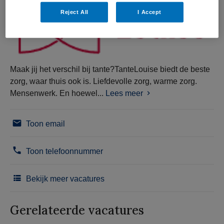
Reject All
I Accept
Maak jij het verschil bij tante?TanteLouise biedt de beste
zorg, waar thuis ook is. Liefdevolle zorg, warme zorg.
Mensenwerk. En hoewel...
Lees meer
Toon email
Toon telefoonnummer
Bekijk meer vacatures
Gerelateerde vacatures