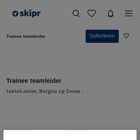
Solliciteren
Trainee teamleider
Trainee teamleider
tanteLouise, Bergen op Zoom
VAKGEBIED
FUNCTIE
Zorgmanagement
Teammanager