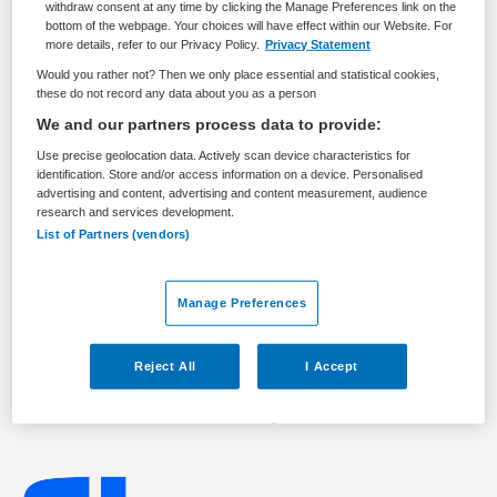
withdraw consent at any time by clicking the Manage Preferences link on the
Zorgmanagement
Voorzitter Raad van Commissarissen
bottom of the webpage. Your choices will have effect within our Website. For
more details, refer to our Privacy Policy.
Privacy Statement
BRANCHE
AANSTELLING
Would you rather not? Then we only place essential and statistical cookies,
Overige
Vaste aanstelling
these do not record any data about you as a person
We and our partners process data to provide:
PLAATSINGSDATUM
NIVEAU
18 september 2025
WO
Use precise geolocation data. Actively scan device characteristics for
identification. Store and/or access information on a device. Personalised
advertising and content, advertising and content measurement, audience
ERVARING
DIENSTVERBAND
research and services development.
Ervaren
Parttime
List of Partners (vendors)
Vacature niet beschikbaar
Manage Preferences
Deze vacature Voorzitter en lid Raad van
Commissarissen bij Fivoor (via Ebbinge) is niet meer
Reject All
I Accept
actueel. Hieronder staan enkele vergelijkbare vacatures
die voor u wellicht interessant zijn.