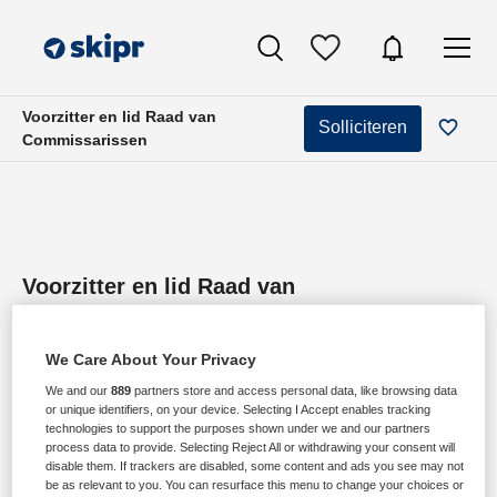
Voorzitter en lid Raad van
Solliciteren
Commissarissen
Voorzitter en lid Raad van
Commissarissen
Fivoor (via Ebbinge), Poortugaal
We Care About Your Privacy
We and our
889
partners store and access personal data, like browsing data
or unique identifiers, on your device. Selecting I Accept enables tracking
technologies to support the purposes shown under we and our partners
process data to provide. Selecting Reject All or withdrawing your consent will
disable them. If trackers are disabled, some content and ads you see may not
be as relevant to you. You can resurface this menu to change your choices or
VAKGEBIED
FUNCTIE