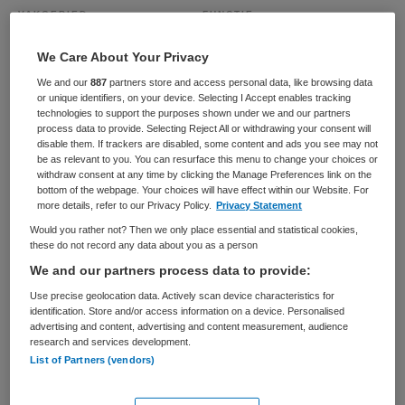
VAKGEBIED
FUNCTIE
Zorgmanagement
Zorgmanager
We Care About Your Privacy
BRANCHE
AANSTELLING
We and our
887
partners store and access personal data, like browsing data
Verpleeghuis
Vaste aanstelling
or unique identifiers, on your device. Selecting I Accept enables tracking
technologies to support the purposes shown under we and our partners
PLAATSINGSDATUM
NIVEAU
process data to provide. Selecting Reject All or withdrawing your consent will
27 februari 2026
HBO
disable them. If trackers are disabled, some content and ads you see may not
be as relevant to you. You can resurface this menu to change your choices or
withdraw consent at any time by clicking the Manage Preferences link on the
ERVARING
DIENSTVERBAND
bottom of the webpage. Your choices will have effect within our Website. For
Ervaren
Fulltime
more details, refer to our Privacy Policy.
Privacy Statement
Would you rather not? Then we only place essential and statistical cookies,
these do not record any data about you as a person
Vacature niet beschikbaar
We and our partners process data to provide:
Deze vacature Manager Zorg - Intramuraal - Zuid-
Use precise geolocation data. Actively scan device characteristics for
Hollandse Eilanden bij Careyn via Zorg Management
identification. Store and/or access information on a device. Personalised
advertising and content, advertising and content measurement, audience
Groep is niet meer actueel. Hieronder staan enkele
research and services development.
vergelijkbare vacatures die voor u wellicht interessant
List of Partners (vendors)
zijn.