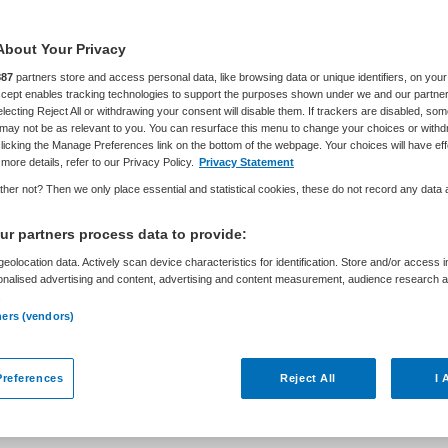
About Your Privacy
887
partners store and access personal data, like browsing data or unique identifiers, on your
Accept enables tracking technologies to support the purposes shown under we and our partne
electing Reject All or withdrawing your consent will disable them. If trackers are disabled, so
may not be as relevant to you. You can resurface this menu to change your choices or withd
licking the Manage Preferences link on the bottom of the webpage. Your choices will have eff
more details, refer to our Privacy Policy.
Privacy Statement
her not? Then we only place essential and statistical cookies, these do not record any data
elo
r partners process data to provide:
eolocation data. Actively scan device characteristics for identification. Store and/or access 
onalised advertising and content, advertising and content measurement, audience research 
Niet nader bepaald
.
ners (vendors)
ij zoeken voor ZorgAccent een bestuurder die
goed en de kracht van zelfsturende teams. Een
references
Reject All
I 
akmanschap en eigenaarschap, en die ruimte