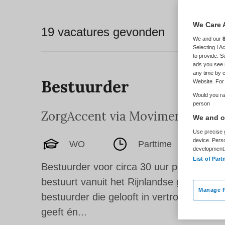
We Care 
19 vacatures gevonden
We and our
Selecting I 
to provide. S
ads you see 
any time by c
Bestuurder
Website. For 
Would you rat
person
ZorgAccent via Movimento
,
Alm
We and ou
Use precise g
device. Pers
WO
Parttime
development
List of Part
Bestuurder voor circa 30 uur per week W
bestuurt vanuit het Rijnlandse gedachte
Manage P
bestuurder die gelooft in vertrouwen, v
geeft én...