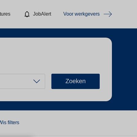
tures
JobAlert
Voor werkgevers
Zoeken
Wis filters