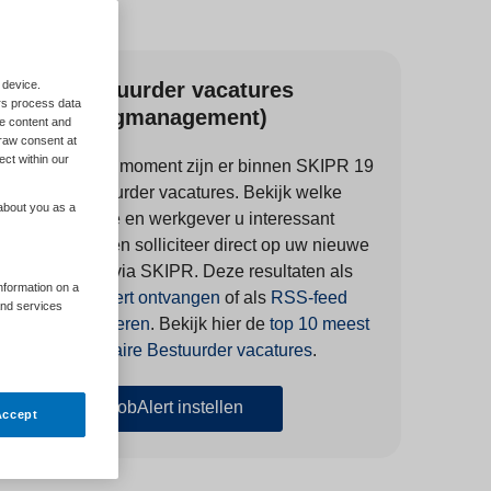
 device.
Bestuurder vacatures
rs process data
(Zorgmanagement)
me content and
raw consent at
ect within our
Op dit moment zijn er binnen SKIPR 19
Bestuurder vacatures.
Bekijk welke
 about you as a
functie en werkgever u interessant
vindt en solliciteer direct op uw nieuwe
baan via
SKIPR
. Deze resultaten als
information on a
JobAlert ontvangen
of als
RSS-feed
and services
selecteren
.
Bekijk hier de
top 10 meest
populaire Bestuurder vacatures
.
JobAlert instellen
Accept