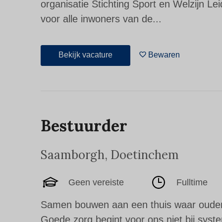
organisatie Stichting Sport en Welzijn L
voor alle inwoners van de...
Bekijk vacature
Bewaren
Bestuurder
Saamborgh
,
Doetinchem
Geen vereiste
Fulltime
Samen bouwen aan een thuis waar ouderen
Goede zorg begint voor ons niet bij syst