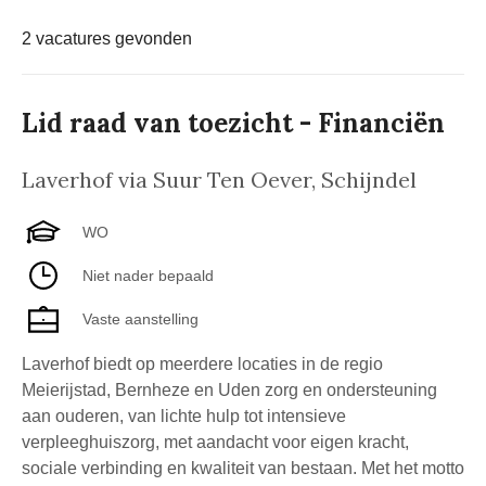
bottom of the webpage. Your choices will have effect within our Website. For
2 vacatures gevonden
more details, refer to our Privacy Policy.
Privacy Statement
Would you rather not? Then we only place essential and statistical cookies,
these do not record any data about you as a person
We and our partners process data to provide:
Lid raad van toezicht - Financiën
Use precise geolocation data. Actively scan device characteristics for
identification. Store and/or access information on a device. Personalised
Laverhof via Suur Ten Oever
,
Schijndel
advertising and content, advertising and content measurement, audience
research and services development.
List of Partners (vendors)
WO
Niet nader bepaald
Manage Preferences
Vaste aanstelling
Reject All
I Accept
Laverhof biedt op meerdere locaties in de regio
Meierijstad, Bernheze en Uden zorg en ondersteuning
aan ouderen, van lichte hulp tot intensieve
verpleeghuiszorg, met aandacht voor eigen kracht,
sociale verbinding en kwaliteit van bestaan. Met het motto