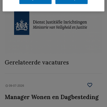
Gerelateerde vacatures
09-07-2026
Manager Wonen en Dagbesteding