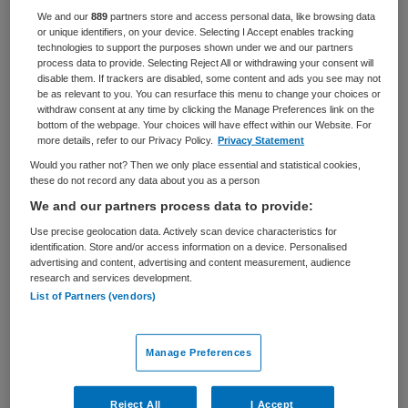
We and our
889
partners store and access personal data, like browsing data
BRANCHE
AANSTELLING
or unique identifiers, on your device. Selecting I Accept enables tracking
Overige
Vaste aanstelling
technologies to support the purposes shown under we and our partners
process data to provide. Selecting Reject All or withdrawing your consent will
disable them. If trackers are disabled, some content and ads you see may not
PLAATSINGSDATUM
NIVEAU
be as relevant to you. You can resurface this menu to change your choices or
2 juni 2026
HBO
withdraw consent at any time by clicking the Manage Preferences link on the
bottom of the webpage. Your choices will have effect within our Website. For
ERVARING
DIENSTVERBAND
more details, refer to our Privacy Policy.
Privacy Statement
Ervaren
Parttime
Would you rather not? Then we only place essential and statistical cookies,
these do not record any data about you as a person
We and our partners process data to provide:
Vacature niet beschikbaar
Use precise geolocation data. Actively scan device characteristics for
identification. Store and/or access information on a device. Personalised
Deze vacature Hoofd medische en farmaceutische dienst
advertising and content, advertising and content measurement, audience
bij Dienst Justitiële Inrichtingen is niet meer actueel.
research and services development.
Hieronder staan enkele vergelijkbare vacatures die voor
List of Partners (vendors)
u wellicht interessant zijn.
Manage Preferences
Reject All
I Accept