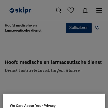
Hoofd medische en
Solliciteren
farmaceutische dienst
Hoofd medische en farmaceutische dienst
Dienst Justitiële Inrichtingen, Almere
VAKGEBIED
FUNCTIE
We Care About Your Privacy
Zorgmanagement
Overige beroepen management