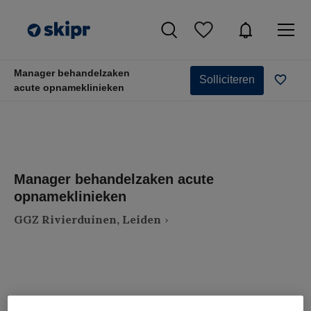
Manager behandelzaken
Solliciteren
acute opnameklinieken
Manager behandelzaken acute
opnameklinieken
GGZ Rivierduinen, Leiden
VAKGEBIED
FUNCTIE