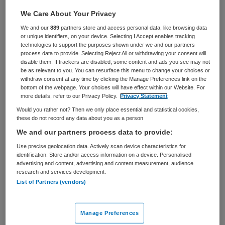
Zorgmanagement
Overige beroepen management
We Care About Your Privacy
We and our
889
partners store and access personal data, like browsing data
BRANCHE
AANSTELLING
or unique identifiers, on your device. Selecting I Accept enables tracking
Zelfstandige kliniek
Niet nader bepaald
technologies to support the purposes shown under we and our partners
process data to provide. Selecting Reject All or withdrawing your consent will
PLAATSINGSDATUM
NIVEAU
disable them. If trackers are disabled, some content and ads you see may not
6 juni 2024
WO
be as relevant to you. You can resurface this menu to change your choices or
withdraw consent at any time by clicking the Manage Preferences link on the
bottom of the webpage. Your choices will have effect within our Website. For
ERVARING
DIENSTVERBAND
more details, refer to our Privacy Policy.
Privacy Statement
Ervaren
Niet nader bepaald
Would you rather not? Then we only place essential and statistical cookies,
these do not record any data about you as a person
Vacature niet beschikbaar
We and our partners process data to provide:
Use precise geolocation data. Actively scan device characteristics for
Deze vacature Manager behandelzaken acute
identification. Store and/or access information on a device. Personalised
opnameklinieken bij GGZ Rivierduinen is niet meer
advertising and content, advertising and content measurement, audience
research and services development.
actueel. Hieronder staan enkele vergelijkbare vacatures
List of Partners (vendors)
die voor u wellicht interessant zijn.
Manage Preferences