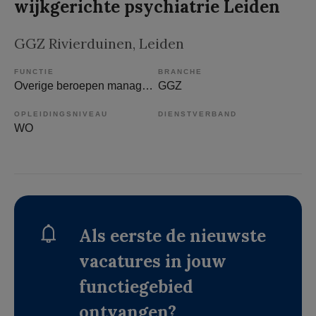
wijkgerichte psychiatrie Leiden
GGZ Rivierduinen
, Leiden
FUNCTIE
BRANCHE
Overige beroepen management
GGZ
OPLEIDINGSNIVEAU
DIENSTVERBAND
WO
Als eerste de nieuwste
vacatures in jouw
functiegebied
ontvangen?