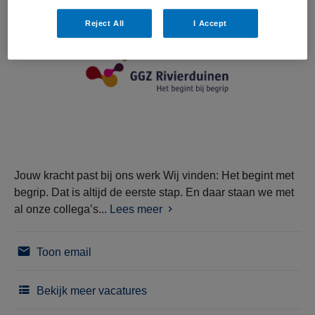
Reject All
I Accept
Jouw kracht past bij ons werk Wij vinden: Het begint met
begrip. Dat is altijd de eerste stap. En daar staan we met
al onze collega’s...
Lees meer
Toon email
Bekijk meer vacatures