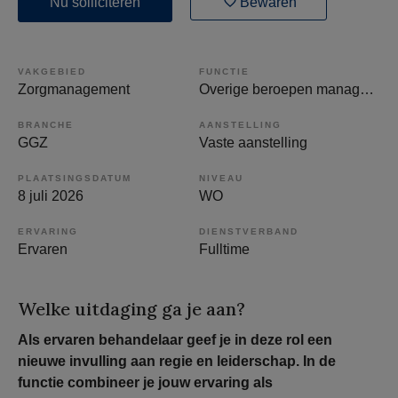
Nu solliciteren
Bewaren
VAKGEBIED
FUNCTIE
Zorgmanagement
Overige beroepen management
BRANCHE
AANSTELLING
GGZ
Vaste aanstelling
PLAATSINGSDATUM
NIVEAU
8 juli 2026
WO
ERVARING
DIENSTVERBAND
Ervaren
Fulltime
Welke uitdaging ga je aan?
Als ervaren behandelaar geef je in deze rol een
nieuwe invulling aan regie en leiderschap. In de
functie combineer je jouw ervaring als