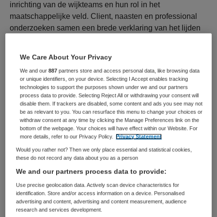
inrichting van de wijkteams en hun rol in het
maatschappelijke veld. Client, naasten en professional
onderzoeken samen een brede verklaring van het lijden
en zoeken samen naar de best passende ondersteuning
voor het herstel. Het unieke herstelproces van de client is
We Care About Your Privacy
leidend. Vaak is dat ook even niet weten wat te doen,
We and our
887
partners store and access personal data, like browsing data
twijfelen, risico nemen en het juiste moment afwachten.
or unique identifiers, on your device. Selecting I Accept enables tracking
Professionele ondersteuning is daarom volgend en
technologies to support the purposes shown under we and our partners
process data to provide. Selecting Reject All or withdrawing your consent will
flexibel. De inzet van wetenschappelijke kennis,
disable them. If trackers are disabled, some content and ads you see may not
ervaringskennis en praktijkkennis is gelijkwaardig op alle
be as relevant to you. You can resurface this menu to change your choices or
lagen van de organisatie. Dit blijkt ook uit de
withdraw consent at any time by clicking the Manage Preferences link on the
bottom of the webpage. Your choices will have effect within our Website. For
gelijkwaardigheid van herstelaanbod en specialistische
more details, refer to our Privacy Policy.
Privacy Statement
behandeling. Je werkt nauw samen met de manager
Would you rather not? Then we only place essential and statistical cookies,
algemene zaken die mede beleidsmatig aanstuurt.
these do not record any data about you as a person
Samen ben je integraal verantwoordelijk voor de FACT-
We and our partners process data to provide:
teams. Naast de goede en warme zorg voor onze
Use precise geolocation data. Actively scan device characteristics for
cliënten, draag je bij aan de ontwikkeling van de
identification. Store and/or access information on a device. Personalised
zorgfunctie wijkgerichte psychiatrie. Leidend is de
advertising and content, advertising and content measurement, audience
research and services development.
centrale visie van GGZ Rivierduinen gericht op