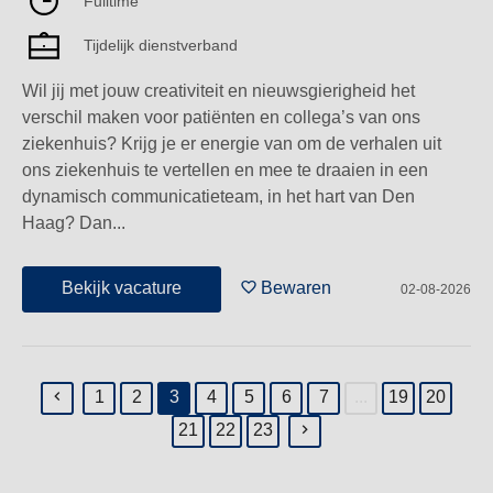
Fulltime
Tijdelijk dienstverband
Wil jij met jouw creativiteit en nieuwsgierigheid het
verschil maken voor patiënten en collega’s van ons
ziekenhuis? Krijg je er energie van om de verhalen uit
ons ziekenhuis te vertellen en mee te draaien in een
dynamisch communicatieteam, in het hart van Den
Haag? Dan...
Bekijk vacature
Bewaren
02-08-2026
1
2
3
4
5
6
7
...
19
20
(current)
21
22
23