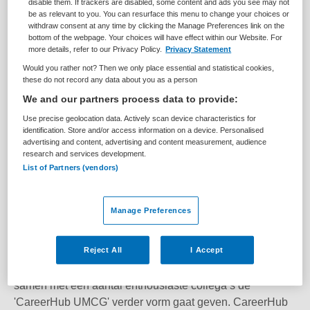
disable them. If trackers are disabled, some content and ads you see may not
aandacht voor de complexe interactie tussen somatiek,...
be as relevant to you. You can resurface this menu to change your choices or
withdraw consent at any time by clicking the Manage Preferences link on the
bottom of the webpage. Your choices will have effect within our Website. For
Bekijk vacature
Bewaren
03-08-2026
more details, refer to our Privacy Policy.
Privacy Statement
Would you rather not? Then we only place essential and statistical cookies,
these do not record any data about you as a person
We and our partners process data to provide:
Loopbaanadviseur
Use precise geolocation data. Actively scan device characteristics for
identification. Store and/or access information on a device. Personalised
advertising and content, advertising and content measurement, audience
UMCG
,
Groningen
research and services development.
List of Partners (vendors)
HBO
Manage Preferences
Parttime
Tijdelijk met uitzicht op vast
Reject All
I Accept
Wij zijn op zoek naar een ervaren loopbaanadviseur die
samen met een aantal enthousiaste collega’s de
'CareerHub UMCG' verder vorm gaat geven. CareerHub