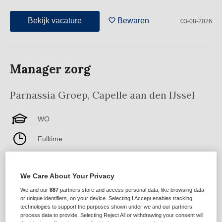
Bekijk vacature
Bewaren
03-08-2026
Manager zorg
Parnassia Groep
,
Capelle aan den IJssel
WO
Fulltime
Vaste aanstelling
We Care About Your Privacy
Antes is voor de opnamekliniek ouderenpsychiatrie in
We and our
887
partners store and access personal data, like browsing data
Capelle aan den IJssel op zoek naar een manager zorg.
or unique identifiers, on your device. Selecting I Accept enables tracking
Ouderenpsychiatrie richt zich op alle psychische
technologies to support the purposes shown under we and our partners
problemen en levensfase problematiek bij ouderen. Er is
process data to provide. Selecting Reject All or withdrawing your consent will