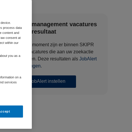
 device.
Zorgmanagement vacatures
rs process data
zoekresultaat
me content and
raw consent at
ect within our
Op dit moment zijn er binnen SKIPR
340 vacatures die aan uw zoekactie
 about you as a
voldoen. Deze resultaten als
JobAlert
ontvangen
.
information on a
JobAlert instellen
and services
Accept