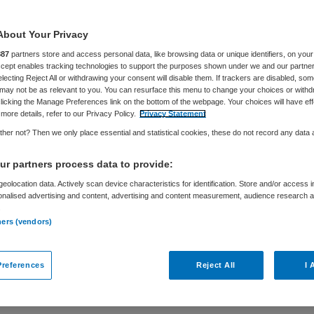
About Your Privacy
887
partners store and access personal data, like browsing data or unique identifiers, on your
Accept enables tracking technologies to support the purposes shown under we and our partne
electing Reject All or withdrawing your consent will disable them. If trackers are disabled, so
may not be as relevant to you. You can resurface this menu to change your choices or withd
licking the Manage Preferences link on the bottom of the webpage. Your choices will have eff
Mienskips Fûns
more details, refer to our Privacy Policy.
Privacy Statement
her not? Then we only place essential and statistical cookies, these do not record any data
r partners process data to provide:
eolocation data. Actively scan device characteristics for identification. Store and/or access 
onalised advertising and content, advertising and content measurement, audience research 
Niet nader bepaald
.
ners (vendors)
n Mienskips Fûns (IMF) ondersteun je
rdelen en realiseren van projecten die
references
Reject All
I 
 Je adviseert over subsidiemogelijkheden,