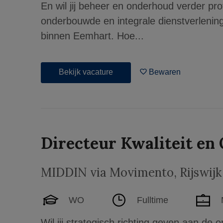
En wil jij beheer en onderhoud verder pr
onderbouwde en integrale dienstverlenin
binnen Eemhart. Hoe...
Bekijk vacature
Bewaren
Directeur Kwaliteit en
MIDDIN via Movimento
,
Rijswijk
WO
Fulltime
Wil jij strategisch richting geven aan de