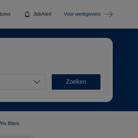
tures
JobAlert
Voor werkgevers
Zoeken
Wis filters