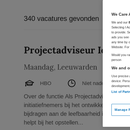
We Care 
340 vacatures gevonden
We and our
Selecting I 
to provide. S
ads you see 
any time by c
Projectadviseur Iepen 
Website. For 
Would you rat
person
Maandag
,
Leeuwarden
We and ou
Use precise g
device. Pers
HBO
Niet nader bepaald
development
List of Part
Over de functie Als Projectadviseur Iepe
initiatiefnemers bij het ontwikkelen, beoo
Manage P
bijdragen aan de leefbaarheid in Fryslân.
helpt bij het opstellen...