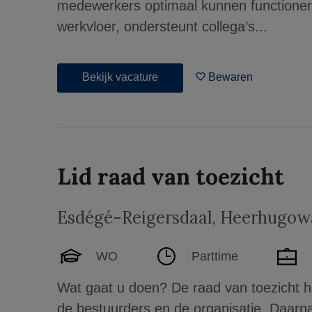
medewerkers optimaal kunnen functioner
werkvloer, ondersteunt collega’s...
Bekijk vacature
Bewaren
Lid raad van toezicht
Esdégé-Reigersdaal
,
Heerhugow
WO
Parttime
Wat gaat u doen? De raad van toezicht ho
de bestuurders en de organisatie. Daarna