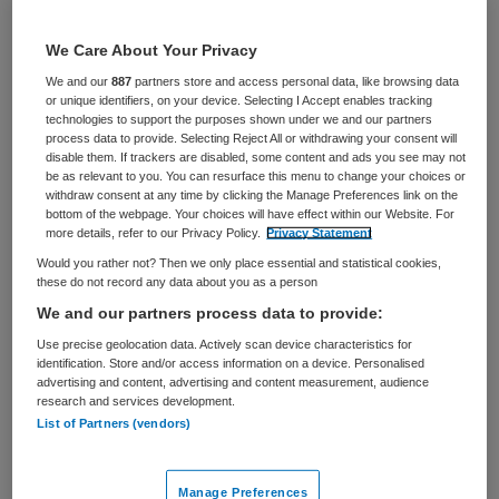
het realiseren...
We Care About Your Privacy
Bekijk vacature
Bewaren
03-08-2026
We and our
887
partners store and access personal data, like browsing data
or unique identifiers, on your device. Selecting I Accept enables tracking
technologies to support the purposes shown under we and our partners
process data to provide. Selecting Reject All or withdrawing your consent will
disable them. If trackers are disabled, some content and ads you see may not
be as relevant to you. You can resurface this menu to change your choices or
Beleidsadviseur / Projectleider
withdraw consent at any time by clicking the Manage Preferences link on the
Dwangpreventie
bottom of the webpage. Your choices will have effect within our Website. For
more details, refer to our Privacy Policy.
Privacy Statement
Would you rather not? Then we only place essential and statistical cookies,
GGZ inGeest
,
Regio Amsterdam-
these do not record any data about you as a person
Amstelland en Zuid-Kennemerland
We and our partners process data to provide:
Use precise geolocation data. Actively scan device characteristics for
HBO
identification. Store and/or access information on a device. Personalised
advertising and content, advertising and content measurement, audience
research and services development.
Fulltime
List of Partners (vendors)
Niet nader bepaald
Manage Preferences
Wil jij bijdragen aan het voorkomen en terugdringen van