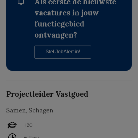
Als eerste de nieuwste
vacatures in jouw
functiegebied
ontvangen?
Stel JobAlert in!
Projectleider Vastgoed
Samen
,
Schagen
HBO
Fulltime