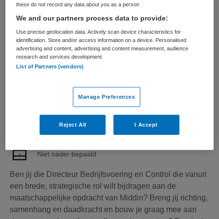
Bekijk vacature
Bewaren
30-07-2026
these do not record any data about you as a person
We and our partners process data to provide:
Use precise geolocation data. Actively scan device characteristics for
identification. Store and/or access information on a device. Personalised
Directeur Bedrijfsvoering en
advertising and content, advertising and content measurement, audience
research and services development.
Control
List of Partners (vendors)
MIDDIN via Movimento
,
Rijswijk
Manage Preferences
WO
Reject All
I Accept
Fulltime
Niet nader bepaald
Ben jij die Directeur Bedrijfsvoering en Control die vanuit
een brede, strategische rol wilt bijdragen aan de
maatschappelijke opdracht van Middin? Breng jij richting,
samenhang en daadkracht en bouw je graag mee aan