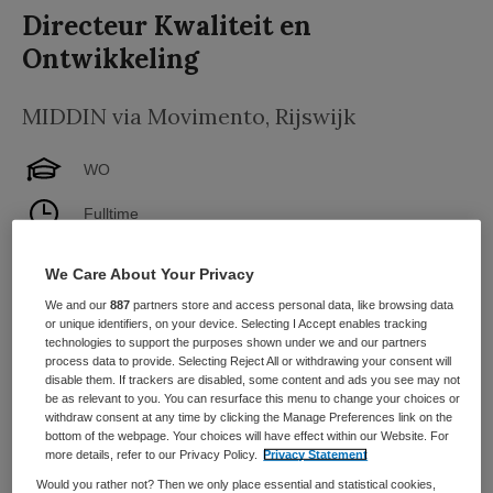
Directeur Kwaliteit en
Ontwikkeling
MIDDIN via Movimento
,
Rijswijk
WO
Fulltime
Niet nader bepaald
We Care About Your Privacy
Wil jij strategisch richting geven aan de organisatiebrede
We and our
887
partners store and access personal data, like browsing data
or unique identifiers, on your device. Selecting I Accept enables tracking
ontwikkelagenda van Middin? Weet jij maatschappelijke
technologies to support the purposes shown under we and our partners
en technologische ontwikkelingen te vertalen naar
process data to provide. Selecting Reject All or withdrawing your consent will
disable them. If trackers are disabled, some content and ads you see may not
betekenisvolle verbeteringen voor cliënten en
be as relevant to you. You can resurface this menu to change your choices or
medewerkers en verbind je visie, innovatie aan de
withdraw consent at any time by clicking the Manage Preferences link on the
dagelijkse...
bottom of the webpage. Your choices will have effect within our Website. For
more details, refer to our Privacy Policy.
Privacy Statement
Would you rather not? Then we only place essential and statistical cookies,