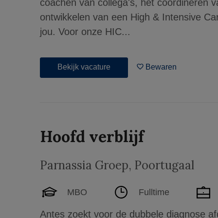
coachen van collega's, het coördineren 
ontwikkelen van een High & Intensive Car
jou. Voor onze HIC...
Bekijk vacature
Bewaren
Hoofd verblijf
Parnassia Groep
,
Poortugaal
MBO
Fulltime
Antes zoekt voor de dubbele diagnose af