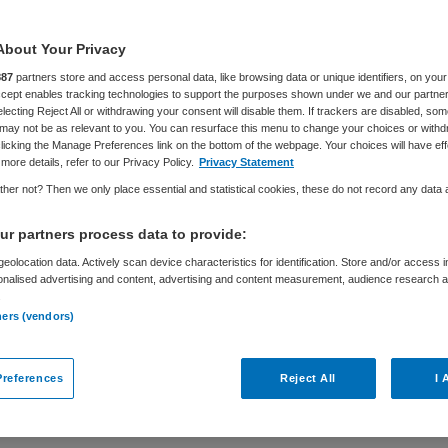
About Your Privacy
887
partners store and access personal data, like browsing data or unique identifiers, on your
Accept enables tracking technologies to support the purposes shown under we and our partne
electing Reject All or withdrawing your consent will disable them. If trackers are disabled, so
may not be as relevant to you. You can resurface this menu to change your choices or withd
licking the Manage Preferences link on the bottom of the webpage. Your choices will have eff
beheer
more details, refer to our Privacy Policy.
Privacy Statement
her not? Then we only place essential and statistical cookies, these do not record any data
r partners process data to provide:
eolocation data. Actively scan device characteristics for identification. Store and/or access 
onalised advertising and content, advertising and content measurement, audience research 
Niet nader bepaald
.
ners (vendors)
et een scherp oog voor vastgoed én
e de zaken voor de organisatie op orde hebt?
references
Reject All
I 
 inGeest neem jij de regie over onze