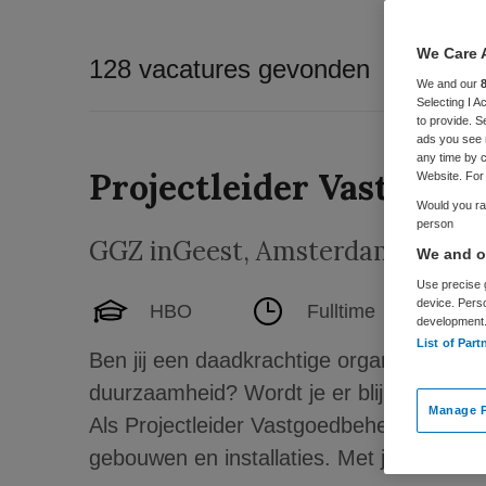
We Care 
128 vacatures gevonden
We and our
Selecting I 
to provide. S
ads you see 
any time by c
Projectleider Vastgoed
Website. For 
Would you rat
person
GGZ inGeest
,
Amsterdam
We and ou
Use precise g
device. Pers
HBO
Fulltime
development
List of Part
Ben jij een daadkrachtige organisator m
duurzaamheid? Wordt je er blij van dat j
Manage P
Als Projectleider Vastgoedbeheer bij GGZ
gebouwen en installaties. Met jouw...