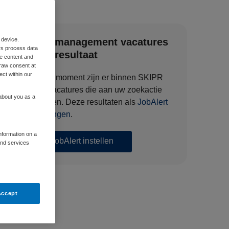
 device.
Zorgmanagement vacatures
rs process data
zoekresultaat
me content and
raw consent at
ect within our
Op dit moment zijn er binnen SKIPR
128 vacatures die aan uw zoekactie
 about you as a
voldoen. Deze resultaten als
JobAlert
ontvangen
.
information on a
JobAlert instellen
and services
Accept