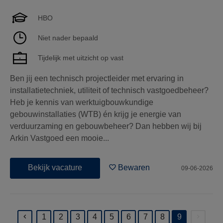
HBO
Niet nader bepaald
Tijdelijk met uitzicht op vast
Ben jij een technisch projectleider met ervaring in
installatietechniek, utiliteit of technisch vastgoedbeheer?
Heb je kennis van werktuigbouwkundige
gebouwinstallaties (WTB) én krijg je energie van
verduurzaming en gebouwbeheer? Dan hebben wij bij
Arkin Vastgoed een mooie...
Bekijk vacature
Bewaren
09-06-2026
1
2
3
4
5
6
7
8
9