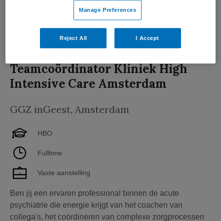
Manage Preferences
Bekijk vacature
Bewaren
16-06-2026
Reject All
I Accept
Teamcoördinator Kliniek High
Intensive Care Amsterdam
GGZ inGeest
,
Amsterdam
HBO
Fulltime
Vaste aanstelling
Ben jij een ervaren professional binnen de acute
psychiatrie die energie krijgt van het coachen van
collega's, het coördineren van complexe zorgprocessen