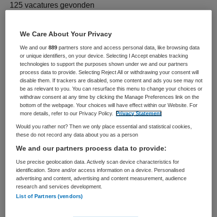
125 vacatures gevonden
We Care About Your Privacy
Hoofd wonen
We and our
889
partners store and access personal data, like browsing data
or unique identifiers, on your device. Selecting I Accept enables tracking
technologies to support the purposes shown under we and our partners
Parnassia Groep
,
Rotterdam
process data to provide. Selecting Reject All or withdrawing your consent will
disable them. If trackers are disabled, some content and ads you see may not
be as relevant to you. You can resurface this menu to change your choices or
HBO
withdraw consent at any time by clicking the Manage Preferences link on the
bottom of the webpage. Your choices will have effect within our Website. For
Niet nader bepaald
more details, refer to our Privacy Policy.
Privacy Statement
Would you rather not? Then we only place essential and statistical cookies,
Tijdelijk met uitzicht op vast
these do not record any data about you as a person
We and our partners process data to provide:
Antes zoekt voor locatie Sommelsdijkstraat,
Blommensteynweg en Bas Jungiriusstraat in Rotterdam
Use precise geolocation data. Actively scan device characteristics for
identification. Store and/or access information on a device. Personalised
een hoofd wonen. Sta jij stevig in je schoenen? Ben je
advertising and content, advertising and content measurement, audience
integer, beschik je over een gezonde dosis humor en ben
research and services development.
je communicatief sterk? Lees dan verder. Dit ga je doen
List of Partners (vendors)
Divisie...