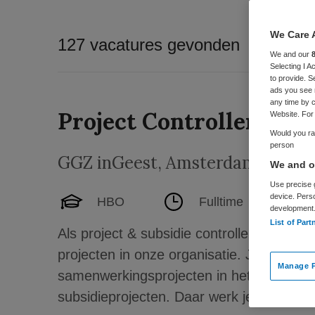
We Care 
127 vacatures gevonden
We and our
Selecting I 
to provide. S
ads you see 
any time by c
Project Controller
Website. For 
Would you rat
person
GGZ inGeest
,
Amsterdam
We and ou
Use precise g
device. Pers
HBO
Fulltime
development
List of Part
Als project & subsidie controller vervul je 
projecten in onze organisatie. Je bent het
Manage P
samenwerkingsprojecten in het kader van 
subsidieprojecten. Daar werk je...