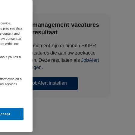
 device.
Zorgmanagement vacatures
rs process data
zoekresultaat
me content and
raw consent at
ect within our
Op dit moment zijn er binnen SKIPR
127 vacatures die aan uw zoekactie
 about you as a
voldoen. Deze resultaten als
JobAlert
ontvangen
.
information on a
JobAlert instellen
and services
Accept