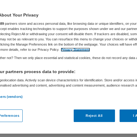
About Your Privacy
889
partners store and access personal data, like browsing data or unique identifiers, on your
Accept enables tracking technologies to support the purposes shown under we and our partne
electing Reject All or withdrawing your consent will disable them. If trackers are disabled, so
may not be as relevant to you. You can resurface this menu to change your choices or withd
licking the Manage Preferences link on the bottom of the webpage. Your choices will have eff
more details, refer to our Privacy Policy.
Privacy Statement
her not? Then we only place essential and statistical cookies, these do not record any data
r partners process data to provide:
eolocation data. Actively scan device characteristics for identification. Store and/or access 
onalised advertising and content, advertising and content measurement, audience research 
Tijdelijk dienstverband
.
ners (vendors)
een spilfunctie bij cruciale strategische
 financieel geweten op alle grote
references
Reject All
I 
het Integraal Zorgakkoord alsook bij alle