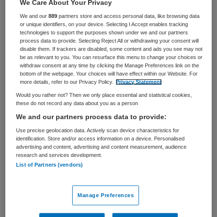
We Care About Your Privacy
VAKGEBIED
FUNCTIE
We and our
889
partners store and access personal data, like browsing data
Zorgmanagement
Controller
or unique identifiers, on your device. Selecting I Accept enables tracking
technologies to support the purposes shown under we and our partners
BRANCHE
AANSTELLING
process data to provide. Selecting Reject All or withdrawing your consent will
Thuiszorg
Tijdelijk met uitzicht op vast
disable them. If trackers are disabled, some content and ads you see may not
be as relevant to you. You can resurface this menu to change your choices or
withdraw consent at any time by clicking the Manage Preferences link on the
PLAATSINGSDATUM
NIVEAU
bottom of the webpage. Your choices will have effect within our Website. For
30 september 2025
HBO
more details, refer to our Privacy Policy.
Privacy Statement
Would you rather not? Then we only place essential and statistical cookies,
ERVARING
DIENSTVERBAND
these do not record any data about you as a person
Ervaren
Fulltime
We and our partners process data to provide:
Use precise geolocation data. Actively scan device characteristics for
Vacature niet beschikbaar
identification. Store and/or access information on a device. Personalised
advertising and content, advertising and content measurement, audience
Deze vacature Business Controller Wonen met Zorg -
research and services development.
List of Partners (vendors)
VVT bij Stichting Laurens bij Public Search is niet meer
actueel. Hieronder staan enkele vergelijkbare vacatures
die voor u wellicht interessant zijn.
Manage Preferences