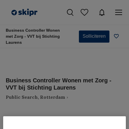
Business Controller Wonen
Solliciteren
met Zorg - VVT bij Stichting
Laurens
Business Controller Wonen met Zorg -
VVT bij Stichting Laurens
Public Search, Rotterdam