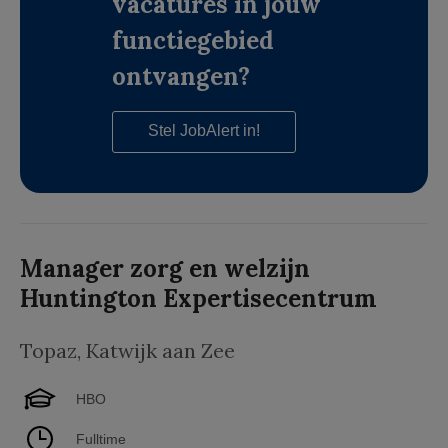
vacatures in jouw
functiegebied
ontvangen?
Stel JobAlert in!
Manager zorg en welzijn
Huntington Expertisecentrum
Topaz
,
Katwijk aan Zee
HBO
Fulltime