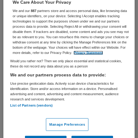
We Care About Your Privacy
toekomst voor iedereen. Digitale transformatie speelt
We and our
887
partners store and access personal data, like browsing data
hierin een sleutelrol om de strategische ambities van het
or unique identifiers, on your device. Selecting I Accept enables tracking
UMCG te...
technologies to support the purposes shown under we and our partners
process data to provide. Selecting Reject All or withdrawing your consent will
disable them. If trackers are disabled, some content and ads you see may not
be as relevant to you. You can resurface this menu to change your choices or
Bekijk vacature
Bewaren
Gisteren
withdraw consent at any time by clicking the Manage Preferences link on the
bottom of the webpage. Your choices will have effect within our Website. For
more details, refer to our Privacy Policy.
Privacy Statement
Would you rather not? Then we only place essential and statistical cookies,
Senior SAP Logistiek Consultant
these do not record any data about you as a person
We and our partners process data to provide:
UMCG
,
Groningen
Use precise geolocation data. Actively scan device characteristics for
identification. Store and/or access information on a device. Personalised
advertising and content, advertising and content measurement, audience
HBO
research and services development.
List of Partners (vendors)
Fulltime
Tijdelijk met uitzicht op vast
Manage Preferences
Bouw mee aan de logistieke ERP-transformatie van het