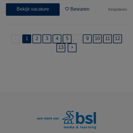
Bekijk vacature
Bewaren
Eergisteren
1
2
3
4
5
...
9
10
11
12
(current)
13