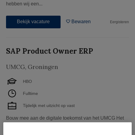
hebben wij een...
Bekijk vacature
Bewaren
Eergisteren
SAP Product Owner ERP
UMCG
,
Groningen
HBO
Fulltime
Tijdelijk met uitzicht op vast
Bouw mee aan de digitale toekomst van het UMCG Het
UMCG werkt dagelijks aan excellente zorg, baanbrekend
onderzoek, innovatief onderwijs en een gezonde