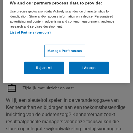
We and our partners process data to provide:
Bekijk vacature
Bewaren
15-06-2026
Use precise geolocation data. Actively scan device characteristics for
identification. Store and/or access information on a device. Personalised
advertising and content, advertising and content measurement, audience
research and services development.
Manager Zorg
List of Partners (vendors)
Kennemerhart
,
Haarlem
Manage Preferences
HBO
Reject All
I Accept
Fulltime
Tijdelijk met uitzicht op vast
Wil jij een sleutelrol spelen in de veranderopgave van
Kennemerhart en bijdragen aan een toekomstbestendige
inrichting van de ouderenzorg? Kennemerhart zoekt
resultaatgerichte managers voor onze focuswijken die
sturen op integrale wijkontwikkeling, bedrijfsvoering en...