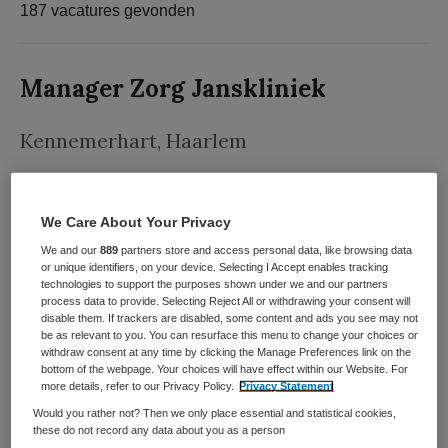
187 vacatures gevonden
Manager Zorg Janskliniek
Kennemerhart
,
Haarlem
HBO
We Care About Your Privacy
Fulltime
We and our
889
partners store and access personal data, like browsing data
or unique identifiers, on your device. Selecting I Accept enables tracking
Tijdelijk met uitzicht op vast
technologies to support the purposes shown under we and our partners
process data to provide. Selecting Reject All or withdrawing your consent will
Wil jij een sleutelrol spelen in de veranderopgave van
disable them. If trackers are disabled, some content and ads you see may not
Kennemerhart en bijdragen aan een toekomstbestendige
be as relevant to you. You can resurface this menu to change your choices or
withdraw consent at any time by clicking the Manage Preferences link on the
inrichting van de ouderenzorg? Kennemerhart zoekt
bottom of the webpage. Your choices will have effect within our Website. For
resultaatgerichte managers voor onze focuswijken die
more details, refer to our Privacy Policy.
Privacy Statement
sturen op integrale wijkontwikkeling, bedrijfsvoering en...
Would you rather not? Then we only place essential and statistical cookies,
these do not record any data about you as a person