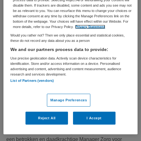
teams om samen verder te komen. Herkenbaar? Als
disable them. If trackers are disabled, some content and ads you see may not
be as relevant to you. You can resurface this menu to change your choices or
P&O-adviseur...
withdraw consent at any time by clicking the Manage Preferences link on the
bottom of the webpage. Your choices will have effect within our Website. For
more details, refer to our Privacy Policy.
Privacy Statement
Bekijk vacature
Bewaren
19-06-2026
Would you rather not? Then we only place essential and statistical cookies,
these do not record any data about you as a person
We and our partners process data to provide:
Use precise geolocation data. Actively scan device characteristics for
Manager Zorg
identification. Store and/or access information on a device. Personalised
advertising and content, advertising and content measurement, audience
research and services development.
Parnassia Groep
,
Den Haag
List of Partners (vendors)
HBO
Manage Preferences
Fulltime
Niet nader bepaald
Reject All
I Accept
Youz, specialist in jeugd- en gezinszorg, is op zoek naar
een betrokken en daadkrachtige Manager Zorg voor