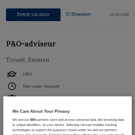
Bekijk vacature
Bewaren
22-06-2026
P&O-adviseur
Treant
,
Emmen
HBO
Niet nader bepaald
Vaste aanstelling
Jij ziet de mens achter de medewerker. Je begrijpt dat
We Care About Your Privacy
goede zorg begint bij betrokken, vitale en goed
We and our
889
partners store and access personal data, like browsing data
ondersteunde collega’s. Met jouw scherpe blik, oprechte
or unique identifiers, on your device. Selecting I Accept enables tracking
technologies to support the purposes shown under we and our partners
interesse en verbindende stijl help je leidinggevenden en
process data to provide. Selecting Reject All or withdrawing your consent will