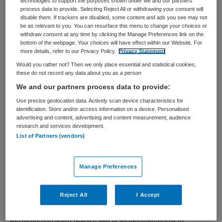
technologies to support the purposes shown under we and our partners
(wijk-)verpleging, intramurale verzorging en verpleging en
process data to provide. Selecting Reject All or withdrawing your consent will
disable them. If trackers are disabled, some content and ads you see may not
palliatieve zorg....
be as relevant to you. You can resurface this menu to change your choices or
withdraw consent at any time by clicking the Manage Preferences link on the
bottom of the webpage. Your choices will have effect within our Website. For
Bekijk vacature
Bewaren
16-07-2026
more details, refer to our Privacy Policy.
Privacy Statement
Would you rather not? Then we only place essential and statistical cookies,
these do not record any data about you as a person
We and our partners process data to provide:
Floormanager OK
Use precise geolocation data. Actively scan device characteristics for
identification. Store and/or access information on a device. Personalised
advertising and content, advertising and content measurement, audience
FlexClinics
,
Utrecht
research and services development.
List of Partners (vendors)
HBO
Fulltime
Manage Preferences
Niet nader bepaald
Reject All
I Accept
Over Flexclinics Flexclinics is een zelfstandig
behandelcentrum (ZBC), dat is gespecialiseerd in