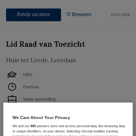
Bekijk vacature
Bewaren
16-07-2026
Lid Raad van Toezicht
Huis ter Leede
,
Leerdam
HBO
Parttime
Vaste aanstelling
De organisatie Huis ter Leede is een protestants-
We Care About Your Privacy
christelijke woonzorgorganisatie die in Leerdam en
omgeving complete dienstverlening op het gebied van
We and our
889
partners store and access personal data, like browsing data
or unique identifiers, on your device. Selecting I Accept enables tracking
ouderenzorg biedt: huishoudelijke ondersteuning,