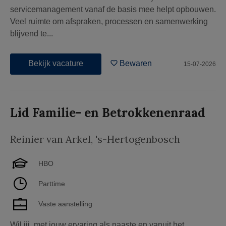
servicemanagement vanaf de basis mee helpt opbouwen.
Veel ruimte om afspraken, processen en samenwerking
blijvend te...
Bekijk vacature
Bewaren
15-07-2026
Lid Familie- en Betrokkenenraad
Reinier van Arkel
,
's-Hertogenbosch
HBO
Parttime
Vaste aanstelling
Wil jij, met jouw ervaring als naaste en vanuit het