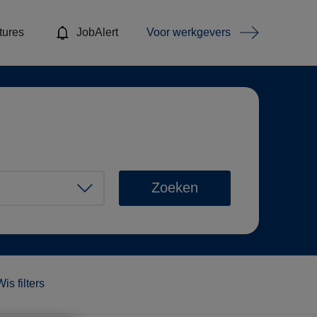
tures
JobAlert
Voor werkgevers
Zoeken
Wis filters