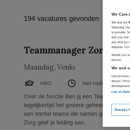
We Care 
194 vacatures gevonden
We and our
Selecting I 
to provide. S
ads you see 
any time by c
Teammanager Zorg
Website. For 
Would you rat
person
Maandag
,
Venlo
We and ou
Use precise g
device. Pers
HBO
Niet nader bepaald
development
List of Part
Over de functie Ben jij een Teammanager 
tegelijkertijd het grotere geheel blijft zie
Manage P
aan sterke teams die samen goede zorg 
Zorg geef je leiding aan...