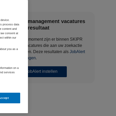
 device.
Zorgmanagement vacatures
rs process data
zoekresultaat
me content and
raw consent at
ect within our
Op dit moment zijn er binnen SKIPR
194 vacatures die aan uw zoekactie
 about you as a
voldoen. Deze resultaten als
JobAlert
ontvangen
.
information on a
JobAlert instellen
and services
Accept