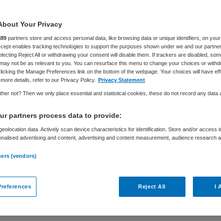
About Your Privacy
889
partners store and access personal data, like browsing data or unique identifiers, on your
Accept enables tracking technologies to support the purposes shown under we and our partne
electing Reject All or withdrawing your consent will disable them. If trackers are disabled, so
may not be as relevant to you. You can resurface this menu to change your choices or withd
licking the Manage Preferences link on the bottom of the webpage. Your choices will have eff
more details, refer to our Privacy Policy.
Privacy Statement
her not? Then we only place essential and statistical cookies, these do not record any data
r partners process data to provide:
eolocation data. Actively scan device characteristics for identification. Store and/or access 
onalised advertising and content, advertising and content measurement, audience research 
Niet nader bepaald
.
ners (vendors)
Zorg die zichtbaar is op de werkvloer en
n? Jij brengt rust, richting en resultaat en bouwt
references
Reject All
I 
leveren. Over de functie Als Teammanager