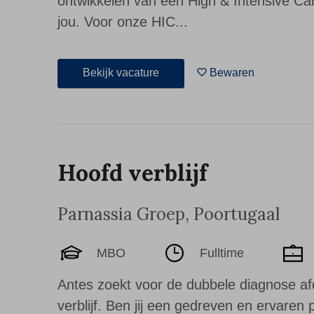
ontwikkelen van een High & Intensive Car
jou. Voor onze HIC...
Bekijk vacature
Bewaren
Hoofd verblijf
Parnassia Groep
,
Poortugaal
MBO
Fulltime
Antes zoekt voor de dubbele diagnose af
verblijf. Ben jij een gedreven en ervaren