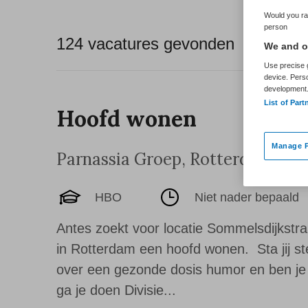
Would you rat
person
124 vacatures gevonden
We and ou
Use precise g
device. Pers
development
List of Part
Hoofd wonen
Manage P
Parnassia Groep
,
Rotterdam
HBO
Niet nader bepaald
Antes zoekt voor locatie Sommelsdijkstr
in Rotterdam een hoofd wonen. Sta jij ste
over een gezonde dosis humor en ben je
ga je doen Divisie...