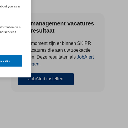
 about you as a
Zorgmanagement vacatures
information on a
zoekresultaat
and services
Op dit moment zijn er binnen SKIPR
124 vacatures die aan uw zoekactie
voldoen. Deze resultaten als
JobAlert
Accept
ontvangen
.
JobAlert instellen