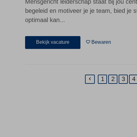
Mensgericht leiderschap staat bij jou cent
begeleid en motiveer je je team, bied je s
optimaal kan...
Bekijk vacature
Bewaren
1
2
3
4