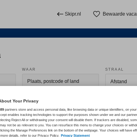
Skipr.nl
Bewaarde vaca
n
WAAR
STRAAL
About Your Privacy
889
partners store and access personal data, like browsing data or unique identifiers, on your
Accept enables tracking technologies to support the purposes shown under we and our partne
electing Reject All or withdrawing your consent will disable them. If trackers are disabled, so
Wis fil
Opleiding
Meer filters
may not be as relevant to you. You can resurface this menu to change your choices or withd
licking the Manage Preferences link on the bottom of the webpage. Your choices will have eff
more details, refer to our Privacy Policy.
Privacy Statement