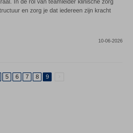
raal. In de rol van teamleider klinische zorg
tructuur en zorg je dat iedereen zijn kracht
10-06-2026
5
6
7
8
9
(current)