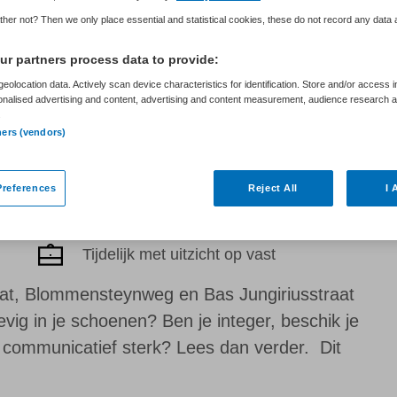
her not? Then we only place essential and statistical cookies, these do not record any data
r partners process data to provide:
eolocation data. Actively scan device characteristics for identification. Store and/or access 
onalised advertising and content, advertising and content measurement, audience research 
.
ners (vendors)
references
Reject All
I 
Tijdelijk met uitzicht op vast
aat, Blommensteynweg en Bas Jungiriusstraat
vig in je schoenen? Ben je integer, beschik je
 communicatief sterk? Lees dan verder. Dit