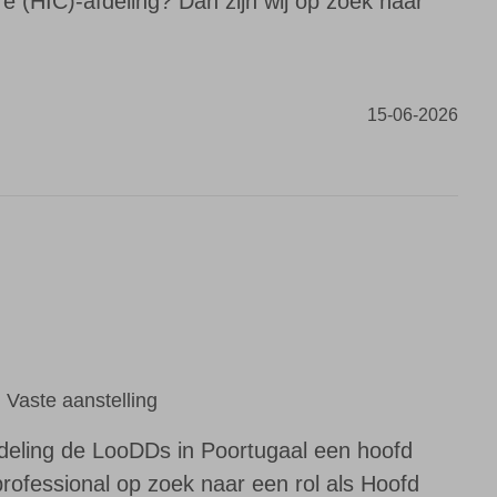
e (HIC)-afdeling? Dan zijn wij op zoek naar
15-06-2026
Vaste aanstelling
deling de LooDDs in Poortugaal een hoofd
 professional op zoek naar een rol als Hoofd