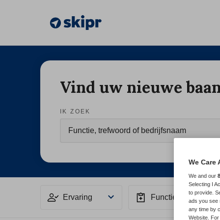
Vind uw nieuwe baa
IK ZOEK
We Care 
We and our
Selecting I 
to provide. S
Ervaring
Functiegebied
ads you see 
any time by c
Website. For 