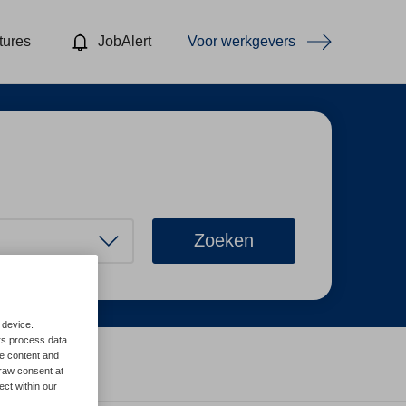
tures
JobAlert
Voor werkgevers
Zoeken
 device.
rs process data
me content and
ters
raw consent at
ect within our