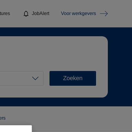
tures
JobAlert
Voor werkgevers
Zoeken
ters