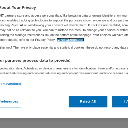
About Your Privacy
887
partners store and access personal data, like browsing data or unique identifiers, on your
Accept enables tracking technologies to support the purposes shown under we and our partne
electing Reject All or withdrawing your consent will disable them. If trackers are disabled, so
may not be as relevant to you. You can resurface this menu to change your choices or withd
licking the Manage Preferences link on the bottom of the webpage. Your choices will have eff
more details, refer to our Privacy Policy.
Privacy Statement
her not? Then we only place essential and statistical cookies, these do not record any data
r partners process data to provide:
eolocation data. Actively scan device characteristics for identification. Store and/or access 
onalised advertising and content, advertising and content measurement, audience research 
.
Vaste aanstelling
ners (vendors)
rdam en op de Zuid Hollandse Eilanden op zoek
references
Reject All
I 
gen zorgprofessional én inspirerend leider met
tekenisvolle rol spelen in het creëren van een