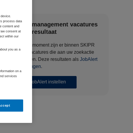
 device.
rs process data
Zorgmanagement vacatures
me content and
zoekresultaat
raw consent at
ect within our
Op dit moment zijn er binnen SKIPR
 about you as a
127 vacatures die aan uw zoekactie
voldoen. Deze resultaten als
JobAlert
ontvangen
.
information on a
and services
JobAlert instellen
Accept